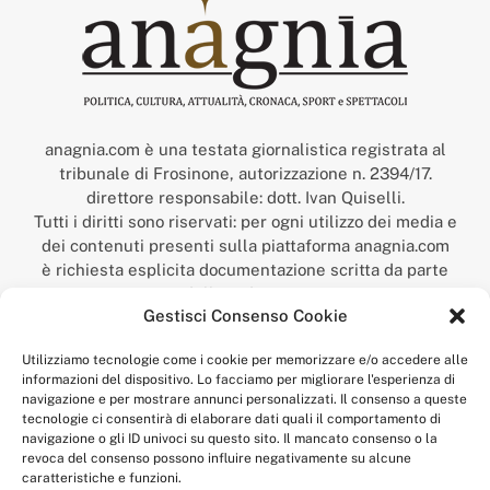
anagnia.com è una testata giornalistica registrata al
tribunale di Frosinone, autorizzazione n. 2394/17.
direttore responsabile: dott. Ivan Quiselli.
Tutti i diritti sono riservati: per ogni utilizzo dei media e
dei contenuti presenti sulla piattaforma anagnia.com
è richiesta esplicita documentazione scritta da parte
della redazione.
Gestisci Consenso Cookie
“Anagnia” è un marchio registrato presso l’Ufficio Italiano
Brevetti e Marchi del Ministero dello Sviluppo
Utilizziamo tecnologie come i cookie per memorizzare e/o accedere alle
Economico,
informazioni del dispositivo. Lo facciamo per migliorare l'esperienza di
num. registrazione: 302017000014044 del 9 febbraio 2017.
navigazione e per mostrare annunci personalizzati. Il consenso a queste
Per contatti:
redazione@anagnia.com
tecnologie ci consentirà di elaborare dati quali il comportamento di
navigazione o gli ID univoci su questo sito. Il mancato consenso o la
revoca del consenso possono influire negativamente su alcune
caratteristiche e funzioni.