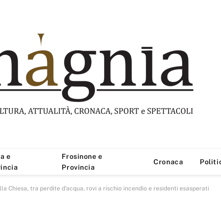
a e
Frosinone e
Cronaca
Politi
incia
Provincia
 Chiesa, tra perdite d’acqua, rovi a rischio incendio e residenti esasperati