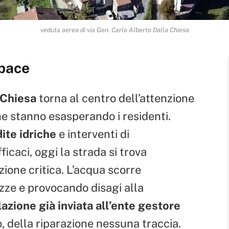
veduta aerea di via Gen. Carlo Alberto Dalla Chiesa
 pace
 Chiesa
torna al centro dell’attenzione
he stanno esasperando i residenti.
ite idriche
e interventi di
icaci, oggi la strada si trova
ione critica. L’acqua scorre
ozze e provocando disagi alla
azione già inviata all’ente gestore
 della riparazione nessuna traccia.