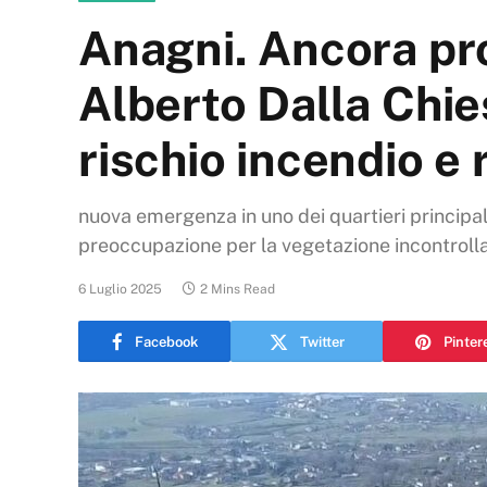
Anagni. Ancora pro
Alberto Dalla Chies
rischio incendio e 
nuova emergenza in uno dei quartieri principali
preoccupazione per la vegetazione incontrollata
6 Luglio 2025
2 Mins Read
Facebook
Twitter
Pinter