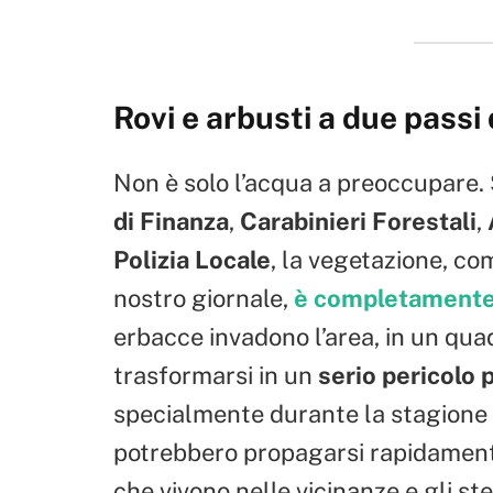
Rovi e arbusti a due passi d
Non è solo l’acqua a preoccupare. 
di Finanza
,
Carabinieri Forestali
,
Polizia Locale
, la vegetazione, c
nostro giornale,
è completamente 
erbacce invadono l’area, in un qua
trasformarsi in un
serio pericolo 
specialmente durante la stagione e
potrebbero propagarsi rapidament
che vivono nelle vicinanze e gli st