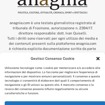
anagnia.com è una testata giornalistica registrata al
tribunale di Frosinone, autorizzazione n. 2394/17.
direttore responsabile: dott. Ivan Quiselli.
Tutti i diritti sono riservati: per ogni utilizzo dei media e
dei contenuti presenti sulla piattaforma anagnia.com
è richiesta esplicita documentazione scritta da parte
della redazione.
Gestisci Consenso Cookie
“Anagnia” è un marchio registrato presso l’Ufficio Italiano
Brevetti e Marchi del Ministero dello Sviluppo
Utilizziamo tecnologie come i cookie per memorizzare e/o accedere alle
Economico,
informazioni del dispositivo. Lo facciamo per migliorare l'esperienza di
num. registrazione: 302017000014044 del 9 febbraio 2017.
navigazione e per mostrare annunci personalizzati. Il consenso a queste
Per contatti:
redazione@anagnia.com
tecnologie ci consentirà di elaborare dati quali il comportamento di
navigazione o gli ID univoci su questo sito. Il mancato consenso o la
revoca del consenso possono influire negativamente su alcune
caratteristiche e funzioni.