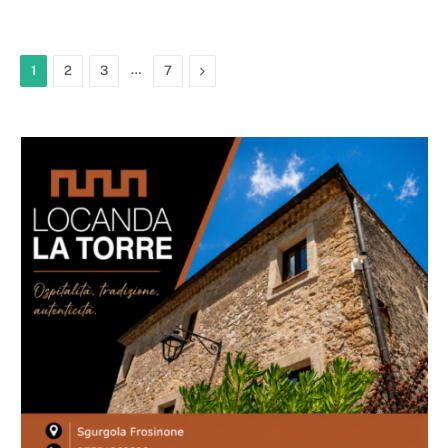
…
Next
1
2
3
7