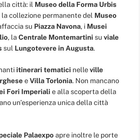
lla città: il
Museo della Forma Urbis
, la collezione permanente del
Museo
affaccia su
Piazza Navona
, i
Musei
lio
, la
Centrale Montemartini
su
viale
s
sul
Lungotevere in Augusta
.
inanti
itinerari tematici
nelle
ville
orghese
e
Villa Torlonia
. Non mancano
ei Fori Imperiali
e alla scoperta della
lano un’esperienza unica della città
peciale Palaexpo
apre inoltre le porte