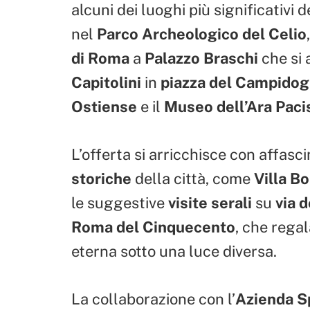
alcuni dei luoghi più significativi de
nel
Parco Archeologico del Celio
di Roma
a
Palazzo Braschi
che si 
Capitolini
in
piazza del Campidog
Ostiense
e il
Museo dell’Ara Paci
L’offerta si arricchisce con affasc
storiche
della città, come
Villa B
le suggestive
visite serali
su
via d
Roma del Cinquecento
, che rega
eterna sotto una luce diversa.
La collaborazione con l’
Azienda S