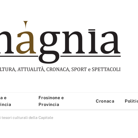
a e
Frosinone e
Cronaca
Politi
incia
Provincia
 tesori culturali della Capitale