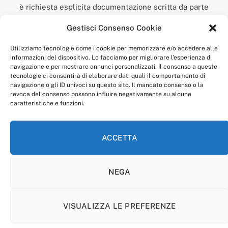
è richiesta esplicita documentazione scritta da parte
della redazione.
Gestisci Consenso Cookie
“Anagnia” è un marchio registrato presso l’Ufficio Italiano
Brevetti e Marchi del Ministero dello Sviluppo
Utilizziamo tecnologie come i cookie per memorizzare e/o accedere alle
Economico,
informazioni del dispositivo. Lo facciamo per migliorare l'esperienza di
num. registrazione: 302017000014044 del 9 febbraio 2017.
navigazione e per mostrare annunci personalizzati. Il consenso a queste
Per contatti:
redazione@anagnia.com
tecnologie ci consentirà di elaborare dati quali il comportamento di
navigazione o gli ID univoci su questo sito. Il mancato consenso o la
revoca del consenso possono influire negativamente su alcune
caratteristiche e funzioni.
ACCETTA
Facebook
Instagram
NEGA
PRIVACY POLICY
COOKIE POLICY
LINEA EDITORIALE
CODICE ETICO DI CONDOTTA
VISUALIZZA LE PREFERENZE
© 2026 Anagnia.