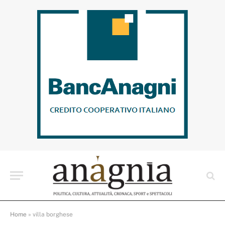
Home
»
villa borghese