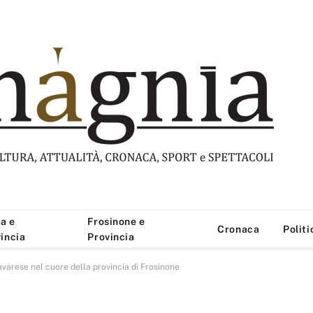
a e
Frosinone e
Cronaca
Politi
incia
Provincia
avarese nel cuore della provincia di Frosinone