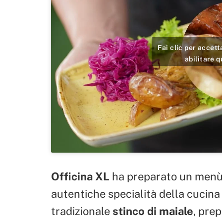
Fai clic per accet
abilitare 
Officina XL
ha preparato un menù 
autentiche specialità della cucina 
tradizionale
stinco di maiale
, pre