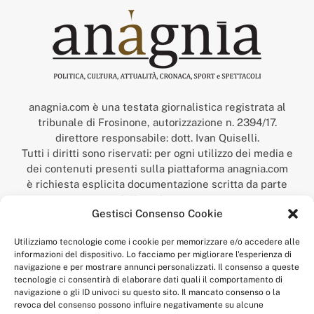
anagnia.com è una testata giornalistica registrata al
tribunale di Frosinone, autorizzazione n. 2394/17.
direttore responsabile: dott. Ivan Quiselli.
Tutti i diritti sono riservati: per ogni utilizzo dei media e
dei contenuti presenti sulla piattaforma anagnia.com
è richiesta esplicita documentazione scritta da parte
della redazione.
Gestisci Consenso Cookie
“Anagnia” è un marchio registrato presso l’Ufficio Italiano
Brevetti e Marchi del Ministero dello Sviluppo
Utilizziamo tecnologie come i cookie per memorizzare e/o accedere alle
Economico,
informazioni del dispositivo. Lo facciamo per migliorare l'esperienza di
num. registrazione: 302017000014044 del 9 febbraio 2017.
navigazione e per mostrare annunci personalizzati. Il consenso a queste
Per contatti:
redazione@anagnia.com
tecnologie ci consentirà di elaborare dati quali il comportamento di
navigazione o gli ID univoci su questo sito. Il mancato consenso o la
revoca del consenso possono influire negativamente su alcune