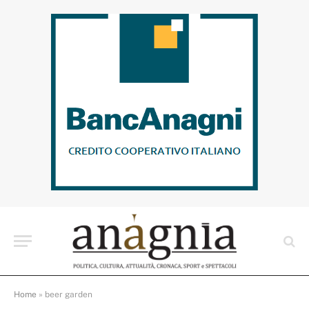
Home
»
beer garden