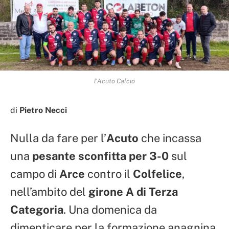
l'Acuto Calcio
di
Pietro Necci
Nulla da fare per l’
Acuto
che incassa
una
pesante sconfitta per 3-0
sul
campo di
Arce
contro il
Colfelice
,
nell’ambito del
girone A di Terza
Categoria
. Una domenica da
dimenticare per la formazione anagnina,