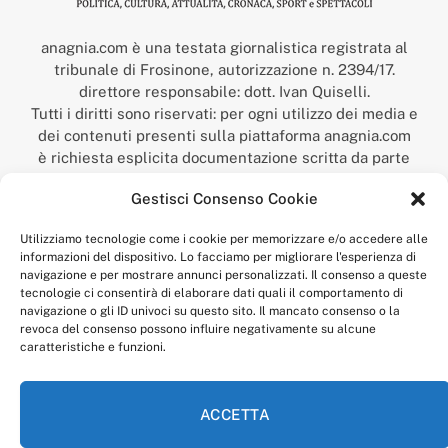
anagnia.com è una testata giornalistica registrata al
tribunale di Frosinone, autorizzazione n. 2394/17.
direttore responsabile: dott. Ivan Quiselli.
Tutti i diritti sono riservati: per ogni utilizzo dei media e
dei contenuti presenti sulla piattaforma anagnia.com
è richiesta esplicita documentazione scritta da parte
della redazione.
Gestisci Consenso Cookie
“Anagnia” è un marchio registrato presso l’Ufficio Italiano
Brevetti e Marchi del Ministero dello Sviluppo
Utilizziamo tecnologie come i cookie per memorizzare e/o accedere alle
Economico,
informazioni del dispositivo. Lo facciamo per migliorare l'esperienza di
num. registrazione: 302017000014044 del 9 febbraio 2017.
navigazione e per mostrare annunci personalizzati. Il consenso a queste
Per contatti:
redazione@anagnia.com
tecnologie ci consentirà di elaborare dati quali il comportamento di
navigazione o gli ID univoci su questo sito. Il mancato consenso o la
revoca del consenso possono influire negativamente su alcune
caratteristiche e funzioni.
ACCETTA
Facebook
Instagram