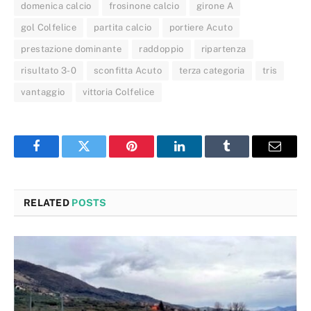
domenica calcio
frosinone calcio
girone A
gol Colfelice
partita calcio
portiere Acuto
prestazione dominante
raddoppio
ripartenza
risultato 3-0
sconfitta Acuto
terza categoria
tris
vantaggio
vittoria Colfelice
Facebook
Twitter
Pinterest
LinkedIn
Tumblr
Email
RELATED
POSTS