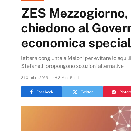
ZES Mezzogiorno, l
chiedono al Govern
economica specia
lettera congiunta a Meloni per evitare lo squili
Stefanelli propongono soluzioni alternative
31 Ottobre 2025
3 Mins Read
Facebook
Twitter
Pinter