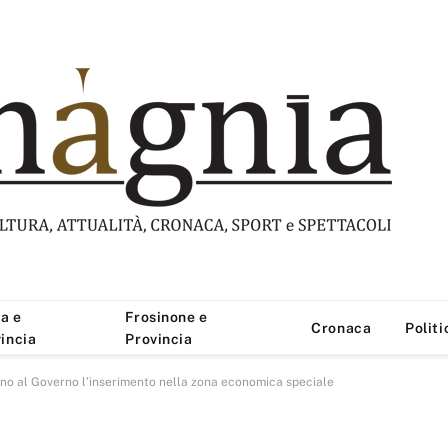
a e
Frosinone e
Cronaca
Politi
incia
Provincia
ono al Governo l’inserimento nella zona economica speciale