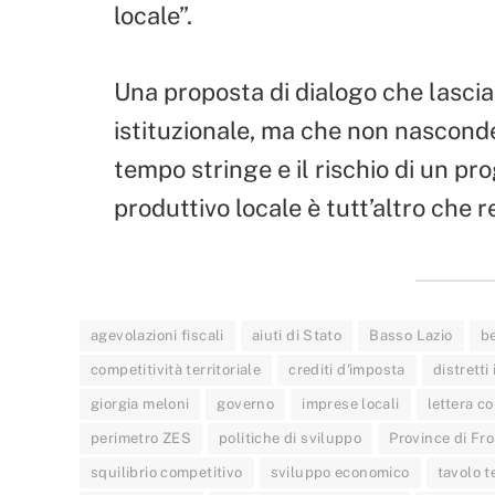
locale”.
Una proposta di dialogo che lascia
istituzionale, ma che non nasconde
tempo stringe e il rischio di un p
produttivo locale è tutt’altro che 
agevolazioni fiscali
aiuti di Stato
Basso Lazio
be
competitività territoriale
crediti d'imposta
distretti
giorgia meloni
governo
imprese locali
lettera c
perimetro ZES
politiche di sviluppo
Province di Fr
squilibrio competitivo
sviluppo economico
tavolo t