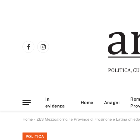
Facebook
Instagram
In
Rom
Home
Anagni
evidenza
Prov
Home
»
ZES Mezzogiorno, le Province di Frosinone e Latina chied
POLITICA