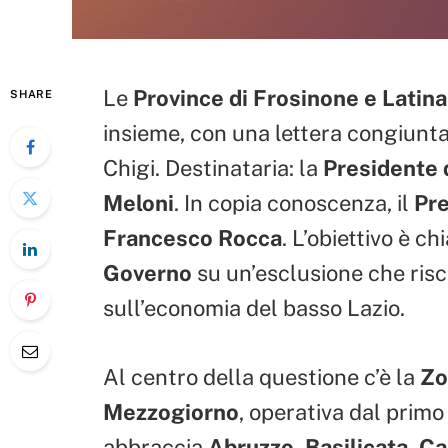
Le
Province di Frosinone e Latina
SHARE
insieme, con una lettera congiunta
Chigi. Destinataria: la
Presidente d
Meloni
. In copia conoscenza, il
Pre
Francesco Rocca
. L’obiettivo è ch
Governo
su un’esclusione che ris
sull’economia del basso Lazio.
Al centro della questione c’è la
Zo
Mezzogiorno
, operativa dal prim
abbraccia
Abruzzo, Basilicata, C