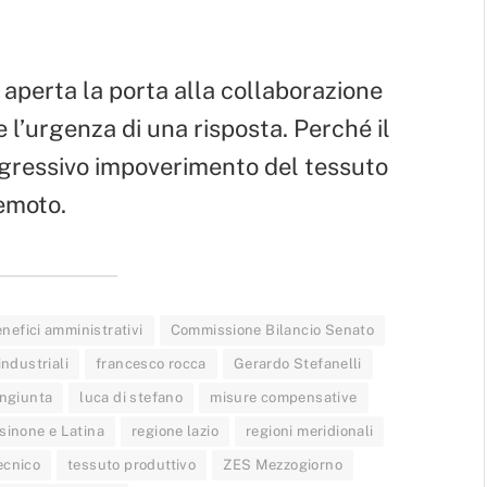
 aperta la porta alla collaborazione
 l’urgenza di una risposta. Perché il
rogressivo impoverimento del tessuto
remoto.
nefici amministrativi
Commissione Bilancio Senato
 industriali
francesco rocca
Gerardo Stefanelli
ongiunta
luca di stefano
misure compensative
osinone e Latina
regione lazio
regioni meridionali
ecnico
tessuto produttivo
ZES Mezzogiorno