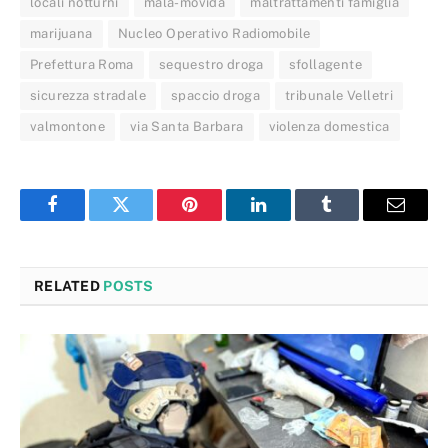
locali notturni
mala-movida
maltrattamenti famiglia
marijuana
Nucleo Operativo Radiomobile
Prefettura Roma
sequestro droga
sfollagente
sicurezza stradale
spaccio droga
tribunale Velletri
valmontone
via Santa Barbara
violenza domestica
Facebook
Twitter
Pinterest
LinkedIn
Tumblr
Email
RELATED
POSTS