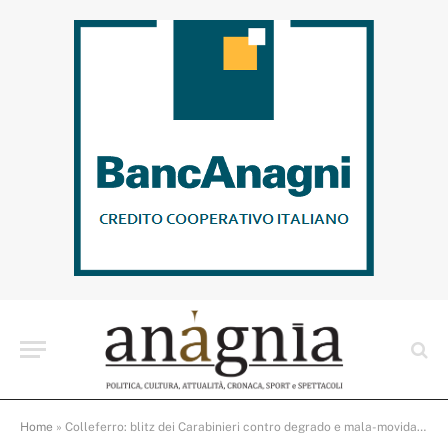
Home
»
Colleferro: blitz dei Carabinieri contro degrado e mala-movida, due arresti nel weekend