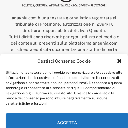
anagnia.com è una testata giornalistica registrata al
tribunale di Frosinone, autorizzazione n. 2394/17.
direttore responsabile: dott. Ivan Quiselli.
Tutti i diritti sono riservati: per ogni utilizzo dei media e
dei contenuti presenti sulla piattaforma anagnia.com
è richiesta esplicita documentazione scritta da parte
della redazione.
Gestisci Consenso Cookie
“Anagnia” è un marchio registrato presso l’Ufficio Italiano
Brevetti e Marchi del Ministero dello Sviluppo
Utilizziamo tecnologie come i cookie per memorizzare e/o accedere alle
Economico,
informazioni del dispositivo. Lo facciamo per migliorare l'esperienza di
num. registrazione: 302017000014044 del 9 febbraio 2017.
navigazione e per mostrare annunci personalizzati. Il consenso a queste
Per contatti:
redazione@anagnia.com
tecnologie ci consentirà di elaborare dati quali il comportamento di
navigazione o gli ID univoci su questo sito. Il mancato consenso o la
revoca del consenso possono influire negativamente su alcune
caratteristiche e funzioni.
ACCETTA