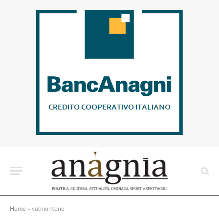
Home
»
valmontone