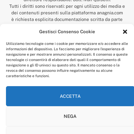
Tutti i diritti sono riservati: per ogni utilizzo dei media e
dei contenuti presenti sulla piattaforma anagnia.com
è richiesta esplicita documentazione scritta da parte
della redazione.
Gestisci Consenso Cookie
“Anagnia” è un marchio registrato presso l’Ufficio Italiano
Brevetti e Marchi del Ministero dello Sviluppo
Utilizziamo tecnologie come i cookie per memorizzare e/o accedere alle
Economico,
informazioni del dispositivo. Lo facciamo per migliorare l'esperienza di
num. registrazione: 302017000014044 del 9 febbraio 2017.
navigazione e per mostrare annunci personalizzati. Il consenso a queste
Per contatti:
redazione@anagnia.com
tecnologie ci consentirà di elaborare dati quali il comportamento di
navigazione o gli ID univoci su questo sito. Il mancato consenso o la
revoca del consenso possono influire negativamente su alcune
caratteristiche e funzioni.
ACCETTA
Facebook
Instagram
NEGA
PRIVACY POLICY
COOKIE POLICY
LINEA EDITORIALE
CODICE ETICO DI CONDOTTA