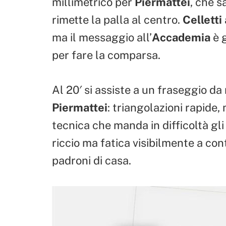
millimetrico per
Piermattei
, che s
rimette la palla al centro.
Celletti
ma il messaggio all’
Accademia
è g
per fare la comparsa.
Al 20′ si assiste a un fraseggio d
Piermattei
: triangolazioni rapide,
tecnica che manda in difficoltà gli 
riccio ma fatica visibilmente a co
padroni di casa.