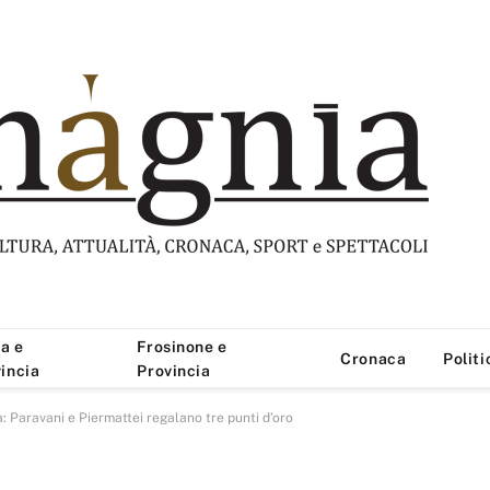
a e
Frosinone e
Cronaca
Politi
incia
Provincia
à: Paravani e Piermattei regalano tre punti d’oro