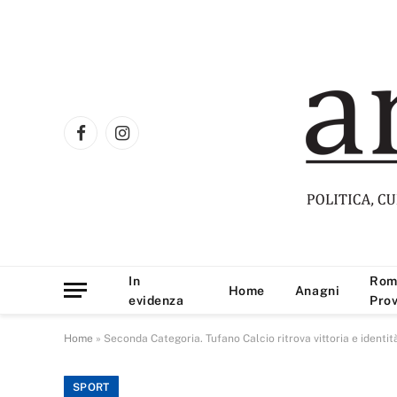
Facebook
Instagram
In
Rom
Home
Anagni
evidenza
Prov
Home
»
Seconda Categoria. Tufano Calcio ritrova vittoria e identit
SPORT