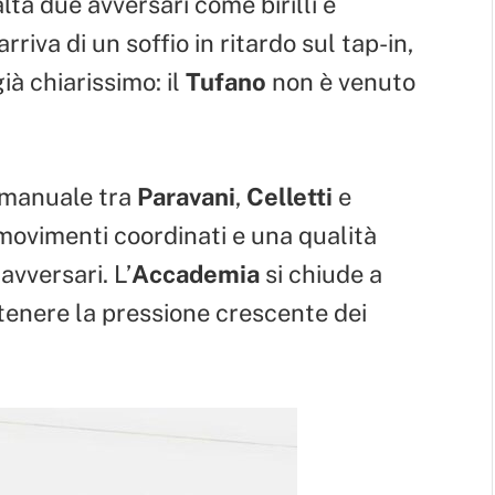
alta due avversari come birilli e
arriva di un soffio in ritardo sul tap-in,
ià chiarissimo: il
Tufano
non è venuto
a manuale tra
Paravani
,
Celletti
e
 movimenti coordinati e una qualità
avversari. L’
Accademia
si chiude a
ntenere la pressione crescente dei