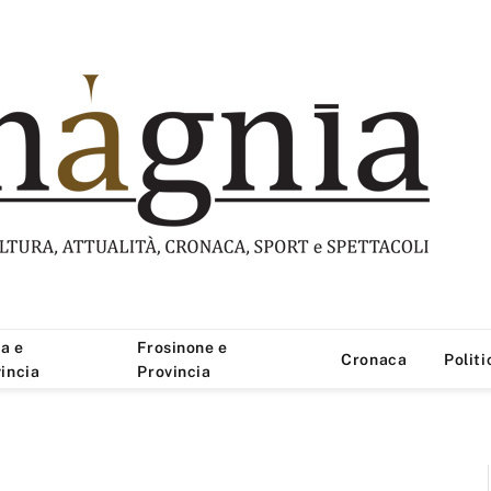
a e
Frosinone e
Cronaca
Politi
incia
Provincia