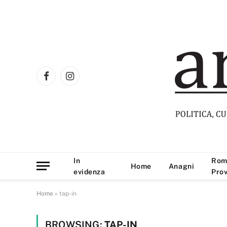
Facebook
Instagram
In
Rom
Home
Anagni
evidenza
Prov
Home
»
tap-in
BROWSING:
TAP-IN