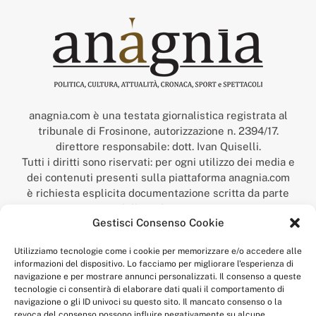
anagnia.com è una testata giornalistica registrata al
tribunale di Frosinone, autorizzazione n. 2394/17.
direttore responsabile: dott. Ivan Quiselli.
Tutti i diritti sono riservati: per ogni utilizzo dei media e
dei contenuti presenti sulla piattaforma anagnia.com
è richiesta esplicita documentazione scritta da parte
della redazione.
Gestisci Consenso Cookie
“Anagnia” è un marchio registrato presso l’Ufficio Italiano
Brevetti e Marchi del Ministero dello Sviluppo
Utilizziamo tecnologie come i cookie per memorizzare e/o accedere alle
Economico,
informazioni del dispositivo. Lo facciamo per migliorare l'esperienza di
num. registrazione: 302017000014044 del 9 febbraio 2017.
navigazione e per mostrare annunci personalizzati. Il consenso a queste
Per contatti:
redazione@anagnia.com
tecnologie ci consentirà di elaborare dati quali il comportamento di
navigazione o gli ID univoci su questo sito. Il mancato consenso o la
revoca del consenso possono influire negativamente su alcune