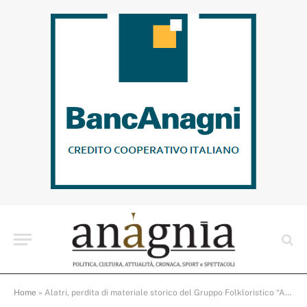
Home
»
Alatri, perdita di materiale storico del Gruppo Folkloristico “Aria di Casa Nostra” durante lavori di riqualificazione