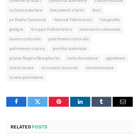
comune di alatri
comunità alatrense
conservazione
cultura popolare
documenti storici
doni
ex Radio Comunità
festival folkloristici
fotografie
gadget
Gruppo Folkloristico
intervento comunale
lavoro culturale
patrimonio culturale
patrimonio storico
perdita materiale
piazza Regina Margherita
ristrutturazione
sgombero
storia locale
strumenti musicali
testimonianze
tutela patrimonio
Facebook
Twitter
Pinterest
LinkedIn
Tumblr
Email
RELATED
POSTS