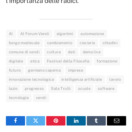
l’importanza delle radici.
AI
AI Forum Veroli
algoritmi
automazione
borgo medievale
cambiamento
ciociaria
cittadini
comune di veroli
cultura
dati
demo live
digitale
etica
Festival della Filosofia
formazione
futuro
germano caperna
imprese
innovazione tecnologica
intelligenza artificiale
lavoro
lazio
progresso
Sala Trulli
scuole
software
tecnologia
veroli
Facebook
Twitter
Pinterest
LinkedIn
Tumblr
Email