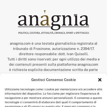
anagnia.com è una testata giornalistica registrata al
tribunale di Frosinone, autorizzazione n. 2394/17.
direttore responsabile: dott. Ivan Quiselli.
Tutti i diritti sono riservati: per ogni utilizzo dei media e
dei contenuti presenti sulla piattaforma anagnia.com
è richiesta esplicita documentazione scritta da parte
della redazione.
Gestisci Consenso Cookie
“Anagnia” è un marchio registrato presso l’Ufficio Italiano
Brevetti e Marchi del Ministero dello Sviluppo
Utilizziamo tecnologie come i cookie per memorizzare e/o accedere alle
Economico,
informazioni del dispositivo. Lo facciamo per migliorare l'esperienza di
num. registrazione: 302017000014044 del 9 febbraio 2017.
navigazione e per mostrare annunci personalizzati. Il consenso a queste
Per contatti:
redazione@anagnia.com
tecnologie ci consentirà di elaborare dati quali il comportamento di
navigazione o gli ID univoci su questo sito. Il mancato consenso o la