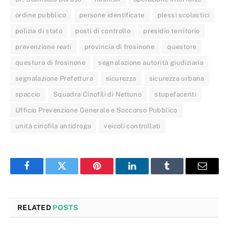
ordine pubblico
persone identificate
plessi scolastici
polizia di stato
posti di controllo
presidio territorio
prevenzione reati
provincia di frosinone
questore
questura di frosinone
segnalazione autorità giudiziaria
segnalazione Prefettura
sicurezza
sicurezza urbana
spaccio
Squadra Cinofili di Nettuno
stupefacenti
Ufficio Prevenzione Generale e Soccorso Pubblico
unità cinofila antidroga
veicoli controllati
Facebook
Twitter
Pinterest
LinkedIn
Tumblr
Email
RELATED
POSTS