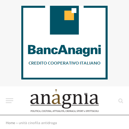
Home
»
unità cinofila antidroga