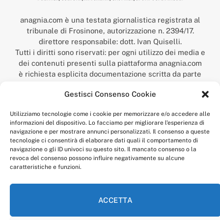
anagnia.com è una testata giornalistica registrata al
tribunale di Frosinone, autorizzazione n. 2394/17.
direttore responsabile: dott. Ivan Quiselli.
Tutti i diritti sono riservati: per ogni utilizzo dei media e
dei contenuti presenti sulla piattaforma anagnia.com
è richiesta esplicita documentazione scritta da parte
della redazione.
Gestisci Consenso Cookie
“Anagnia” è un marchio registrato presso l’Ufficio Italiano
Brevetti e Marchi del Ministero dello Sviluppo
Utilizziamo tecnologie come i cookie per memorizzare e/o accedere alle
Economico,
informazioni del dispositivo. Lo facciamo per migliorare l'esperienza di
num. registrazione: 302017000014044 del 9 febbraio 2017.
navigazione e per mostrare annunci personalizzati. Il consenso a queste
Per contatti:
redazione@anagnia.com
tecnologie ci consentirà di elaborare dati quali il comportamento di
navigazione o gli ID univoci su questo sito. Il mancato consenso o la
revoca del consenso possono influire negativamente su alcune
caratteristiche e funzioni.
ACCETTA
Facebook
Instagram