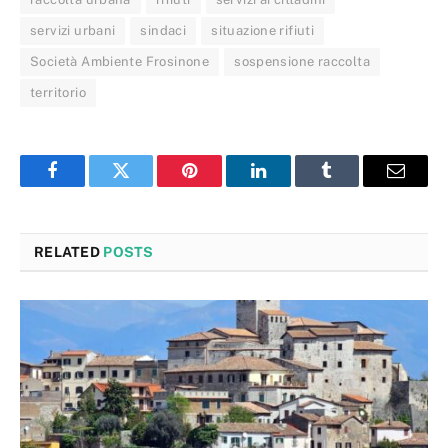
servizi urbani
sindaci
situazione rifiuti
Società Ambiente Frosinone
sospensione raccolta
territorio
Facebook
Twitter
Pinterest
LinkedIn
Tumblr
Email
RELATED
POSTS