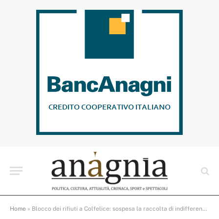
Home
»
Blocco dei rifiuti a Colfelice: sospesa la raccolta di indifferenziati e pannolini in tutta la provincia di Frosinone