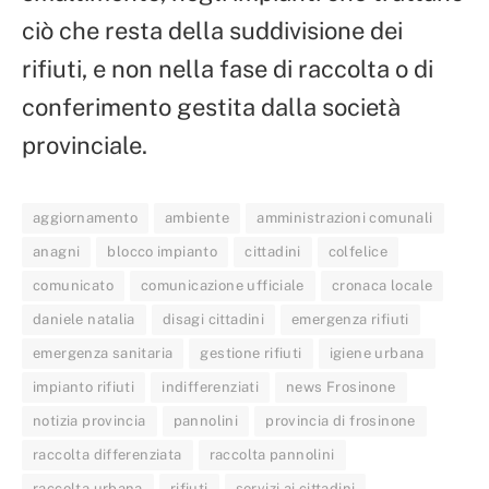
ciò che resta della suddivisione dei
rifiuti, e non nella fase di raccolta o di
conferimento gestita dalla società
provinciale.
aggiornamento
ambiente
amministrazioni comunali
anagni
blocco impianto
cittadini
colfelice
comunicato
comunicazione ufficiale
cronaca locale
daniele natalia
disagi cittadini
emergenza rifiuti
emergenza sanitaria
gestione rifiuti
igiene urbana
impianto rifiuti
indifferenziati
news Frosinone
notizia provincia
pannolini
provincia di frosinone
raccolta differenziata
raccolta pannolini
raccolta urbana
rifiuti
servizi ai cittadini