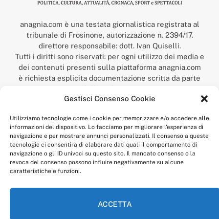
anagnia.com è una testata giornalistica registrata al
tribunale di Frosinone, autorizzazione n. 2394/17.
direttore responsabile: dott. Ivan Quiselli.
Tutti i diritti sono riservati: per ogni utilizzo dei media e
dei contenuti presenti sulla piattaforma anagnia.com
è richiesta esplicita documentazione scritta da parte
della redazione.
Gestisci Consenso Cookie
“Anagnia” è un marchio registrato presso l’Ufficio Italiano
Brevetti e Marchi del Ministero dello Sviluppo
Utilizziamo tecnologie come i cookie per memorizzare e/o accedere alle
Economico,
informazioni del dispositivo. Lo facciamo per migliorare l'esperienza di
num. registrazione: 302017000014044 del 9 febbraio 2017.
navigazione e per mostrare annunci personalizzati. Il consenso a queste
Per contatti:
redazione@anagnia.com
tecnologie ci consentirà di elaborare dati quali il comportamento di
navigazione o gli ID univoci su questo sito. Il mancato consenso o la
revoca del consenso possono influire negativamente su alcune
caratteristiche e funzioni.
ACCETTA
Facebook
Instagram