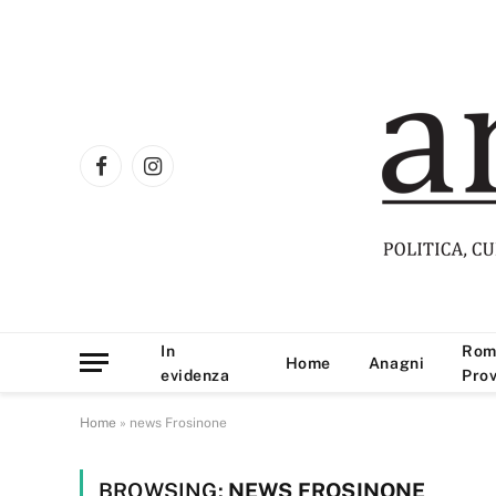
Facebook
Instagram
In
Rom
Home
Anagni
evidenza
Prov
Home
»
news Frosinone
BROWSING:
NEWS FROSINONE