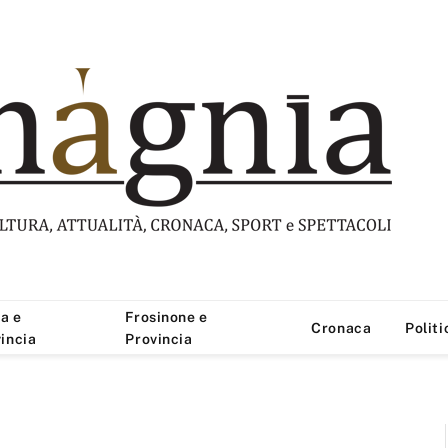
a e
Frosinone e
Cronaca
Politi
incia
Provincia