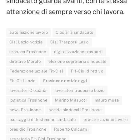
sindacato guarda avanti, con la stessa
attenzione di sempre verso chi lavora.
automazione lavoro
Ciociaria sindacato
Cisl Lazio notizie
Cisl Trasporti Lazio
cronaca Frosinone
digitalizzazione trasporti
direttivo Morolo
elezione segretario sindacale
Federazione laziale Fit-Cisl
Fit-Cisl direttivo
Fit-Cisl Lazio
Frosinone notizie oggi
lavoratori Ciociaria
lavoratori trasporto Lazio
logistica Frosinone
Marino Masucci
mauro musa
news Frosinone
notizie sindacali Frosinone
passaggio di testimone sindacale
precarizzazione lavoro
presidio Frosinone
Roberto Calcagni
segretario Fit-Cisl Frosinone