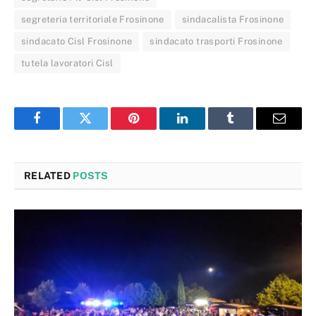
segreteria territoriale Frosinone
sindacalista Frosinone
sindacato Cisl Frosinone
sindacato trasporti Frosinone
tutela lavoratori Cisl
Facebook
Twitter
Pinterest
LinkedIn
Tumblr
Email
RELATED
POSTS