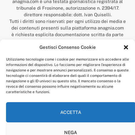
anagnia.com è una testata giornalistica registrata al
tribunale di Frosinone, autorizzazione n. 2394/17.
direttore responsabile: dott. Ivan Quiselli.
Tutti i diritti sono riservati: per ogni utilizzo dei media e
dei contenuti presenti sulla piattaforma anagnia.com
è richiesta esplicita documentazione scritta da parte
della redazione.
Gestisci Consenso Cookie
“Anagnia” è un marchio registrato presso l’Ufficio Italiano
Brevetti e Marchi del Ministero dello Sviluppo
Utilizziamo tecnologie come i cookie per memorizzare e/o accedere alle
Economico,
informazioni del dispositivo. Lo facciamo per migliorare l'esperienza di
num. registrazione: 302017000014044 del 9 febbraio 2017.
navigazione e per mostrare annunci personalizzati. Il consenso a queste
Per contatti:
redazione@anagnia.com
tecnologie ci consentirà di elaborare dati quali il comportamento di
navigazione o gli ID univoci su questo sito. Il mancato consenso o la
revoca del consenso possono influire negativamente su alcune
caratteristiche e funzioni.
ACCETTA
Facebook
Instagram
NEGA