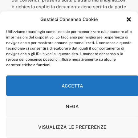
è richiesta esplicita documentazione scritta da parte
della redazione.
Gestisci Consenso Cookie
“Anagnia” è un marchio registrato presso l’Ufficio Italiano
Brevetti e Marchi del Ministero dello Sviluppo
Utilizziamo tecnologie come i cookie per memorizzare e/o accedere alle
Economico,
informazioni del dispositivo. Lo facciamo per migliorare l'esperienza di
num. registrazione: 302017000014044 del 9 febbraio 2017.
navigazione e per mostrare annunci personalizzati. Il consenso a queste
Per contatti:
redazione@anagnia.com
tecnologie ci consentirà di elaborare dati quali il comportamento di
navigazione o gli ID univoci su questo sito. Il mancato consenso o la
revoca del consenso possono influire negativamente su alcune
caratteristiche e funzioni.
ACCETTA
Facebook
Instagram
NEGA
PRIVACY POLICY
COOKIE POLICY
LINEA EDITORIALE
CODICE ETICO DI CONDOTTA
VISUALIZZA LE PREFERENZE
© 2026 Anagnia.