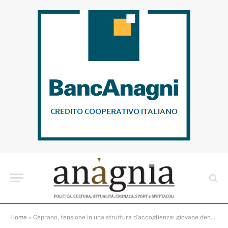
Home
»
Ceprano, tensione in una struttura d’accoglienza: giovane denunciato dai Carabinieri