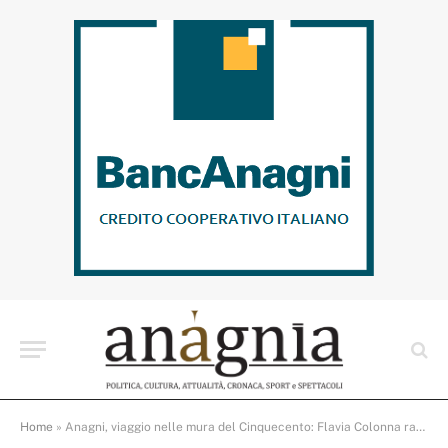
Home
»
Anagni, viaggio nelle mura del Cinquecento: Flavia Colonna racconta le fortificazioni medicee