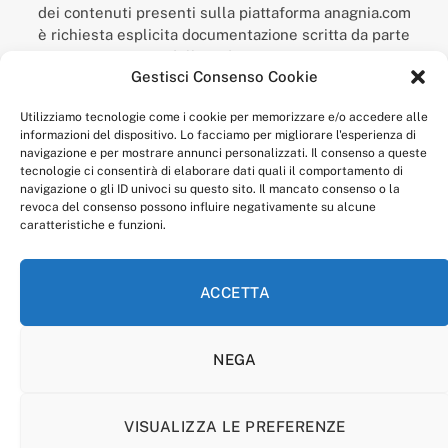
dei contenuti presenti sulla piattaforma anagnia.com
è richiesta esplicita documentazione scritta da parte
della redazione.
Gestisci Consenso Cookie
“Anagnia” è un marchio registrato presso l’Ufficio Italiano
Brevetti e Marchi del Ministero dello Sviluppo
Utilizziamo tecnologie come i cookie per memorizzare e/o accedere alle
Economico,
informazioni del dispositivo. Lo facciamo per migliorare l'esperienza di
num. registrazione: 302017000014044 del 9 febbraio 2017.
navigazione e per mostrare annunci personalizzati. Il consenso a queste
Per contatti:
redazione@anagnia.com
tecnologie ci consentirà di elaborare dati quali il comportamento di
navigazione o gli ID univoci su questo sito. Il mancato consenso o la
revoca del consenso possono influire negativamente su alcune
caratteristiche e funzioni.
ACCETTA
Facebook
Instagram
NEGA
PRIVACY POLICY
COOKIE POLICY
LINEA EDITORIALE
CODICE ETICO DI CONDOTTA
VISUALIZZA LE PREFERENZE
© 2026 Anagnia.