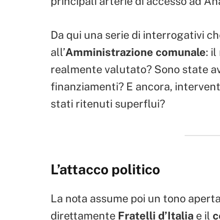
principali arterie di accesso ad An
Da qui una serie di interrogativi c
all’
Amministrazione comunale
: i
realmente valutato? Sono state av
finanziamenti? E ancora, interventi
stati ritenuti superflui?
L’attacco politico
La nota assume poi un tono apert
direttamente
Fratelli d’Italia
e il
c