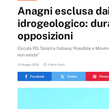
Anagni esclusa dai
idrogeologico: dur
opposizioni
Circolo PD, Sinistra Italiana, Possibile e Movim
non esiste”
12 Maggio 2026
4 Mins Read
Facebook
Twitter
Pinter