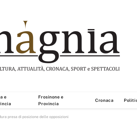
a e
Frosinone e
Cronaca
Politi
incia
Provincia
dura presa di posizione delle opposizioni