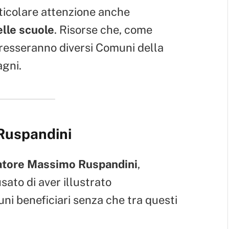
articolare attenzione anche
lle scuole
. Risorse che, come
teresseranno diversi Comuni della
agni.
 Ruspandini
atore Massimo Ruspandini
,
usato di aver illustrato
i beneficiari senza che tra questi