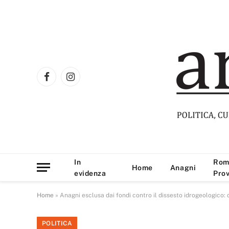
Facebook
Instagram
In
Rom
Home
Anagni
evidenza
Prov
Home
»
Anagni esclusa dai fondi contro il dissesto idrogeologico: 
POLITICA