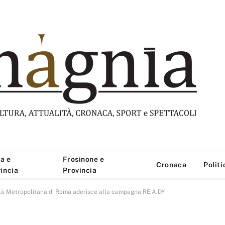
a e
Frosinone e
Cronaca
Politi
incia
Provincia
ittà Metropolitana di Roma aderisce alla campagna RE.A.DY