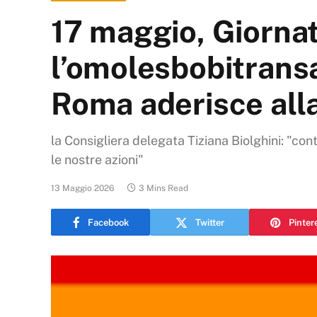
17 maggio, Giorna
l’omolesbobitransa
Roma aderisce al
la Consigliera delegata Tiziana Biolghini: "con
le nostre azioni"
13 Maggio 2026
3 Mins Read
Facebook
Twitter
Pinter