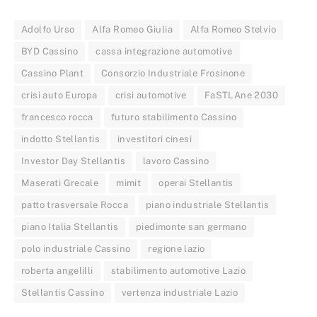
Adolfo Urso
Alfa Romeo Giulia
Alfa Romeo Stelvio
BYD Cassino
cassa integrazione automotive
Cassino Plant
Consorzio Industriale Frosinone
crisi auto Europa
crisi automotive
FaSTLAne 2030
francesco rocca
futuro stabilimento Cassino
indotto Stellantis
investitori cinesi
Investor Day Stellantis
lavoro Cassino
Maserati Grecale
mimit
operai Stellantis
patto trasversale Rocca
piano industriale Stellantis
piano Italia Stellantis
piedimonte san germano
polo industriale Cassino
regione lazio
roberta angelilli
stabilimento automotive Lazio
Stellantis Cassino
vertenza industriale Lazio