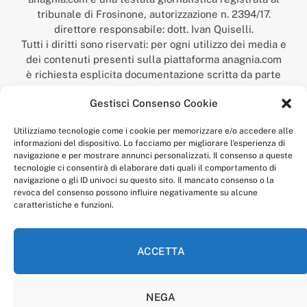
tribunale di Frosinone, autorizzazione n. 2394/17.
direttore responsabile: dott. Ivan Quiselli.
Tutti i diritti sono riservati: per ogni utilizzo dei media e
dei contenuti presenti sulla piattaforma anagnia.com
è richiesta esplicita documentazione scritta da parte
della redazione.
Gestisci Consenso Cookie
“Anagnia” è un marchio registrato presso l’Ufficio Italiano
Brevetti e Marchi del Ministero dello Sviluppo
Utilizziamo tecnologie come i cookie per memorizzare e/o accedere alle
Economico,
informazioni del dispositivo. Lo facciamo per migliorare l'esperienza di
num. registrazione: 302017000014044 del 9 febbraio 2017.
navigazione e per mostrare annunci personalizzati. Il consenso a queste
Per contatti:
redazione@anagnia.com
tecnologie ci consentirà di elaborare dati quali il comportamento di
navigazione o gli ID univoci su questo sito. Il mancato consenso o la
revoca del consenso possono influire negativamente su alcune
caratteristiche e funzioni.
ACCETTA
Facebook
Instagram
NEGA
PRIVACY POLICY
COOKIE POLICY
LINEA EDITORIALE