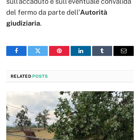
sull’accaduto e sull’eventuale convalida
del fermo da parte dell’
Autorità
giudiziaria
.
Facebook
Twitter
Pinterest
LinkedIn
Tumblr
Email
RELATED
POSTS