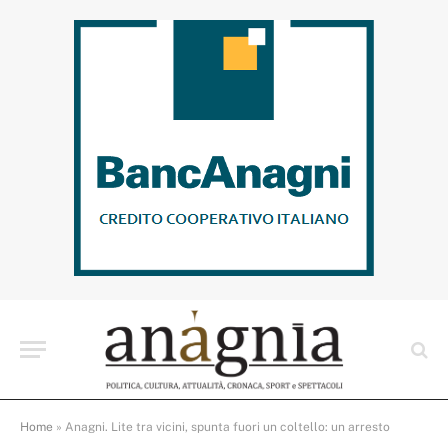
Home
»
Anagni. Lite tra vicini, spunta fuori un coltello: un arresto