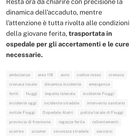
Resta ora da chiarire con precisione la
dinamica dell’accaduto, mentre
l’attenzione è tutta rivolta alle condizioni
della giovane ferita,
trasportata in
ospedale per gli accertamenti e le cure
necessarie.
ambulanza
ares 118
auto
codice rosso
cronaca
cronaca locale
dinamica incidente
emergenza
feriti
fiuggi
impatto laterale
incidente Fiuggi
incidente oggi
incidente stradale
intervento sanitario
notizie Fiuggi
Ospedale Alatri
polizia locale di Fiuggi
provincia di frosinone
ragazza ferita
rallentamenti
scontro
scooter
sicurezza stradale
soccorsi