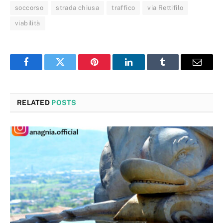
soccorso
strada chiusa
traffico
via Rettifilo
viabilità
Facebook
Twitter
Pinterest
LinkedIn
Tumblr
Email
RELATED
POSTS