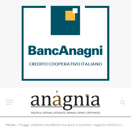
Home
»
Fiuggi, violento incidente tra auto e scooter: ragazza ferita e traffico in tilt