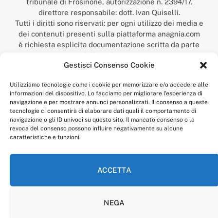
tribunale di Frosinone, autorizzazione n. 2394/17.
direttore responsabile: dott. Ivan Quiselli.
Tutti i diritti sono riservati: per ogni utilizzo dei media e
dei contenuti presenti sulla piattaforma anagnia.com
è richiesta esplicita documentazione scritta da parte
della redazione.
Gestisci Consenso Cookie
“Anagnia” è un marchio registrato presso l’Ufficio Italiano
Brevetti e Marchi del Ministero dello Sviluppo
Utilizziamo tecnologie come i cookie per memorizzare e/o accedere alle
Economico,
informazioni del dispositivo. Lo facciamo per migliorare l'esperienza di
num. registrazione: 302017000014044 del 9 febbraio 2017.
navigazione e per mostrare annunci personalizzati. Il consenso a queste
Per contatti:
redazione@anagnia.com
tecnologie ci consentirà di elaborare dati quali il comportamento di
navigazione o gli ID univoci su questo sito. Il mancato consenso o la
revoca del consenso possono influire negativamente su alcune
caratteristiche e funzioni.
ACCETTA
Facebook
Instagram
NEGA
PRIVACY POLICY
COOKIE POLICY
LINEA EDITORIALE