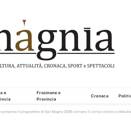
a e
Frosinone e
Cronaca
Politi
incia
Provincia
 presenta il programma di San Magno 2026: tornano il corteo storico e debuttan