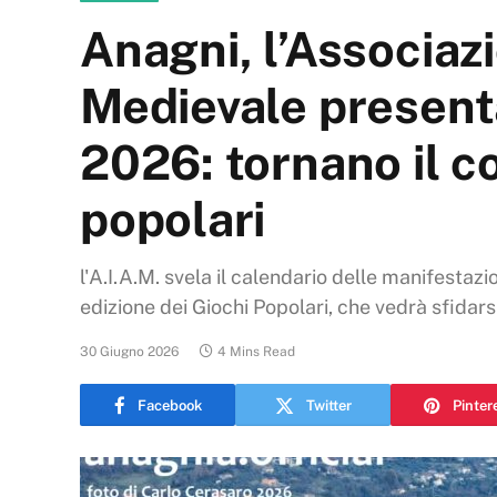
Anagni, l’Associaz
Medievale present
2026: tornano il co
popolari
l'A.I.A.M. svela il calendario delle manifestaz
edizione dei Giochi Popolari, che vedrà sfidars
30 Giugno 2026
4 Mins Read
Facebook
Twitter
Pinter