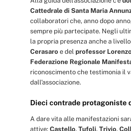
Alla guida dell’associazione c’è
do
Cattedrale di Santa Maria Annunz
collaboratori che, anno dopo anno,
sempre più partecipate. Negli ultim
la propria presenza anche a livello
Cerasaro
e del
professor Lorenzo
Federazione Regionale Manifesta
riconoscimento che testimonia il v
dall’associazione.
Dieci contrade protagoniste d
A dare vita alle manifestazioni sa
attive:
Castello
,
Tufoli
,
Trivio
,
Col