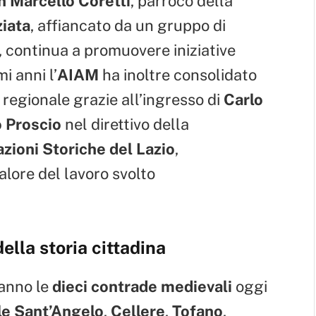
n Marcello Coretti
, parroco della
iata
, affiancato da un gruppo di
 continua a promuovere iniziative
i anni l’
AIAM
ha inoltre consolidato
 regionale grazie all’ingresso di
Carlo
 Proscio
nel direttivo della
zioni Storiche del Lazio
,
alore del lavoro svolto
ella storia cittadina
ranno le
dieci contrade medievali
oggi
le Sant’Angelo
,
Cellere
,
Tofano
,