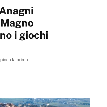
 Anagni
n Magno
no i giochi
spicca la prima