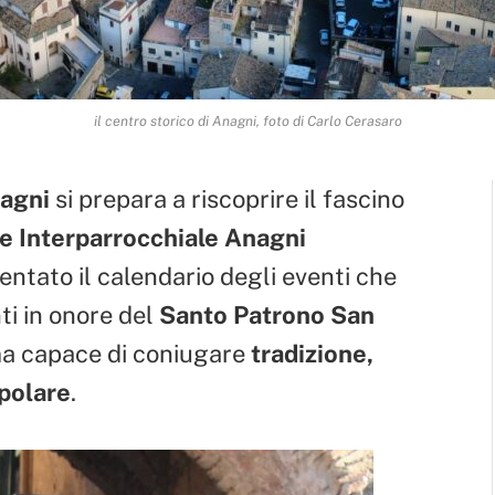
il centro storico di Anagni, foto di Carlo Cerasaro
agni
si prepara a riscoprire il fascino
e Interparrocchiale Anagni
entato il calendario degli eventi che
i in onore del
Santo Patrono San
a capace di coniugare
tradizione,
opolare
.