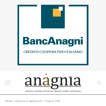
Home
»
Cultura e spettacoli
»
Pagina 236