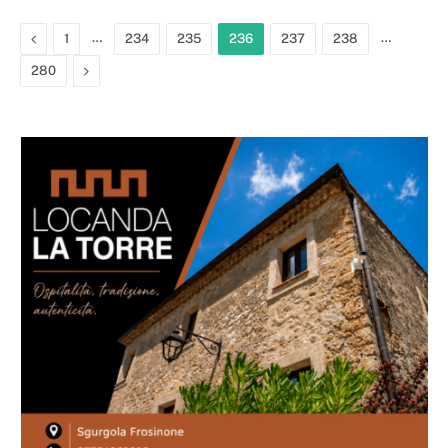
Previous
…
…
1
234
235
236
237
238
Next
280