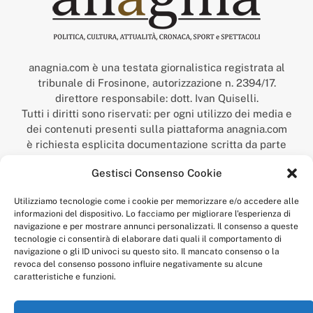
anagnia.com è una testata giornalistica registrata al
tribunale di Frosinone, autorizzazione n. 2394/17.
direttore responsabile: dott. Ivan Quiselli.
Tutti i diritti sono riservati: per ogni utilizzo dei media e
dei contenuti presenti sulla piattaforma anagnia.com
è richiesta esplicita documentazione scritta da parte
della redazione.
Gestisci Consenso Cookie
“Anagnia” è un marchio registrato presso l’Ufficio Italiano
Brevetti e Marchi del Ministero dello Sviluppo
Utilizziamo tecnologie come i cookie per memorizzare e/o accedere alle
Economico,
informazioni del dispositivo. Lo facciamo per migliorare l'esperienza di
num. registrazione: 302017000014044 del 9 febbraio 2017.
navigazione e per mostrare annunci personalizzati. Il consenso a queste
Per contatti:
redazione@anagnia.com
tecnologie ci consentirà di elaborare dati quali il comportamento di
navigazione o gli ID univoci su questo sito. Il mancato consenso o la
revoca del consenso possono influire negativamente su alcune
caratteristiche e funzioni.