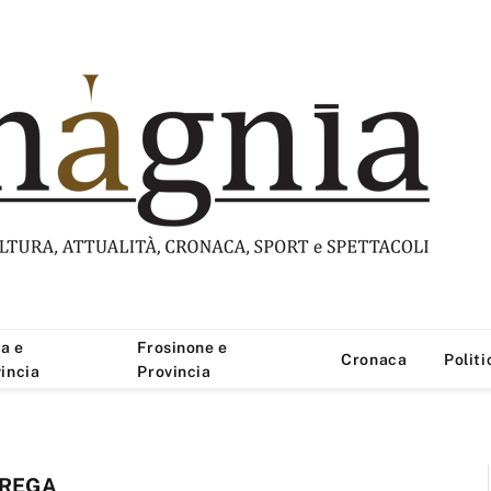
a e
Frosinone e
Cronaca
Politi
incia
Provincia
TREGA