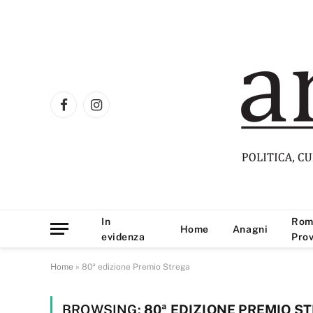
Facebook
Instagram
In
Rom
Home
Anagni
evidenza
Prov
Home
»
80ª edizione Premio Strega
BROWSING:
80ª EDIZIONE PREMIO S