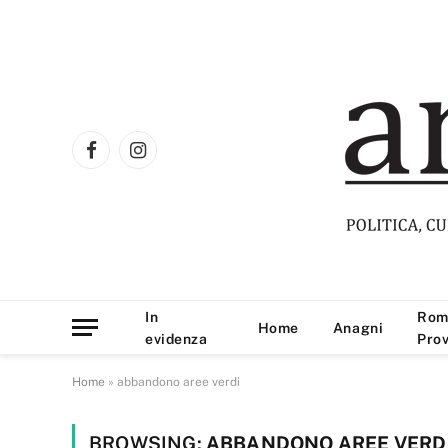
Facebook
Instagram
In
Rom
Home
Anagni
evidenza
Prov
Home
»
abbandono aree verdi
BROWSING:
ABBANDONO AREE VERD