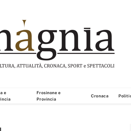
a e
Frosinone e
Cronaca
Politi
incia
Provincia
I