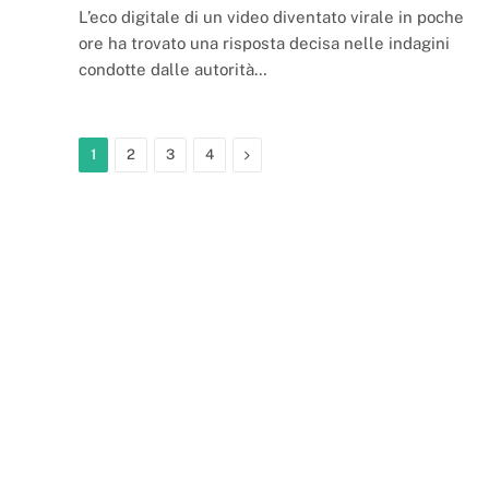
L’eco digitale di un video diventato virale in poche
ore ha trovato una risposta decisa nelle indagini
condotte dalle autorità…
Next
1
2
3
4