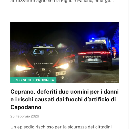
attrezzature agricole tra Piglio e Paliano, emerge…
FROSINONE E PROVINCIA
Ceprano, deferiti due uomini per i danni
e i rischi causati dai fuochi d’artificio di
Capodanno
25 Febbraio 2026
Un episodio rischioso per la sicurezza dei cittadini