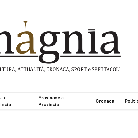
a e
Frosinone e
Cronaca
Politi
incia
Provincia