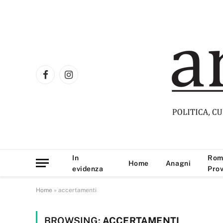
Facebook
Instagram
In
Rom
Home
Anagni
evidenza
Prov
Home
»
accertamenti
BROWSING:
ACCERTAMENTI