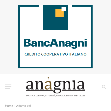
Home
»
Adamo gol