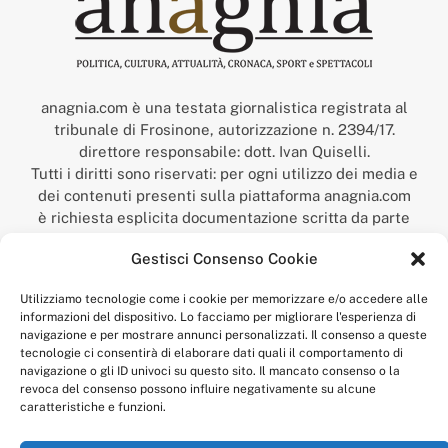
anagnia.com è una testata giornalistica registrata al
tribunale di Frosinone, autorizzazione n. 2394/17.
direttore responsabile: dott. Ivan Quiselli.
Tutti i diritti sono riservati: per ogni utilizzo dei media e
dei contenuti presenti sulla piattaforma anagnia.com
è richiesta esplicita documentazione scritta da parte
della redazione.
Gestisci Consenso Cookie
“Anagnia” è un marchio registrato presso l’Ufficio Italiano
Brevetti e Marchi del Ministero dello Sviluppo
Utilizziamo tecnologie come i cookie per memorizzare e/o accedere alle
Economico,
informazioni del dispositivo. Lo facciamo per migliorare l'esperienza di
num. registrazione: 302017000014044 del 9 febbraio 2017.
navigazione e per mostrare annunci personalizzati. Il consenso a queste
Per contatti:
redazione@anagnia.com
tecnologie ci consentirà di elaborare dati quali il comportamento di
navigazione o gli ID univoci su questo sito. Il mancato consenso o la
revoca del consenso possono influire negativamente su alcune
caratteristiche e funzioni.