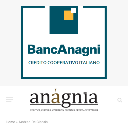
Home
»
Andrea De Ciantis