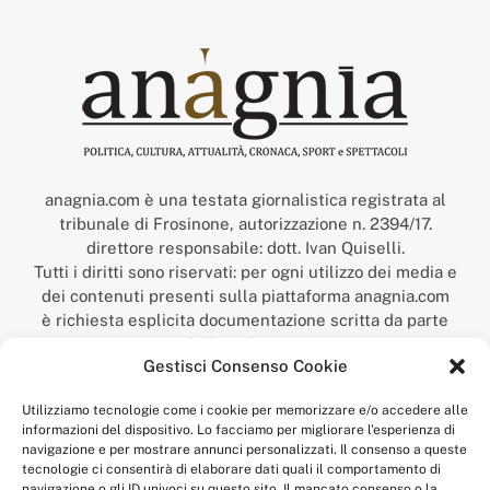
anagnia.com è una testata giornalistica registrata al
tribunale di Frosinone, autorizzazione n. 2394/17.
direttore responsabile: dott. Ivan Quiselli.
Tutti i diritti sono riservati: per ogni utilizzo dei media e
dei contenuti presenti sulla piattaforma anagnia.com
è richiesta esplicita documentazione scritta da parte
della redazione.
Gestisci Consenso Cookie
“Anagnia” è un marchio registrato presso l’Ufficio Italiano
Brevetti e Marchi del Ministero dello Sviluppo
Utilizziamo tecnologie come i cookie per memorizzare e/o accedere alle
Economico,
informazioni del dispositivo. Lo facciamo per migliorare l'esperienza di
num. registrazione: 302017000014044 del 9 febbraio 2017.
navigazione e per mostrare annunci personalizzati. Il consenso a queste
Per contatti:
redazione@anagnia.com
tecnologie ci consentirà di elaborare dati quali il comportamento di
navigazione o gli ID univoci su questo sito. Il mancato consenso o la