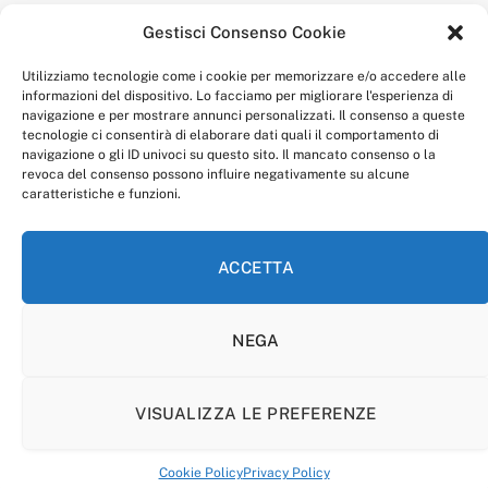
della redazione.
Gestisci Consenso Cookie
“Anagnia” è un marchio registrato presso l’Ufficio Italiano
Brevetti e Marchi del Ministero dello Sviluppo
Utilizziamo tecnologie come i cookie per memorizzare e/o accedere alle
Economico,
informazioni del dispositivo. Lo facciamo per migliorare l'esperienza di
num. registrazione: 302017000014044 del 9 febbraio 2017.
navigazione e per mostrare annunci personalizzati. Il consenso a queste
Per contatti:
redazione@anagnia.com
tecnologie ci consentirà di elaborare dati quali il comportamento di
navigazione o gli ID univoci su questo sito. Il mancato consenso o la
revoca del consenso possono influire negativamente su alcune
caratteristiche e funzioni.
ACCETTA
Facebook
Instagram
NEGA
PRIVACY POLICY
COOKIE POLICY
LINEA EDITORIALE
CODICE ETICO DI CONDOTTA
VISUALIZZA LE PREFERENZE
© 2026 Anagnia.
Cookie Policy
Privacy Policy