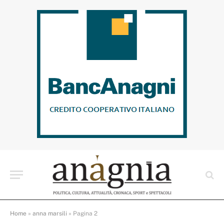
Home
»
anna marsili
»
Pagina 2