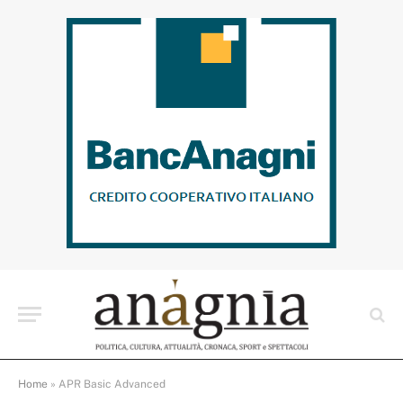
Home
»
APR Basic Advanced