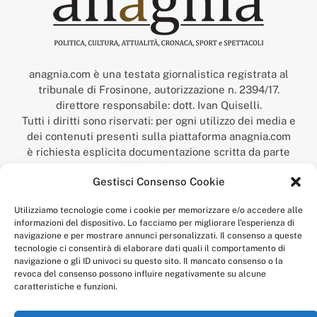
anagnia.com è una testata giornalistica registrata al
tribunale di Frosinone, autorizzazione n. 2394/17.
direttore responsabile: dott. Ivan Quiselli.
Tutti i diritti sono riservati: per ogni utilizzo dei media e
dei contenuti presenti sulla piattaforma anagnia.com
è richiesta esplicita documentazione scritta da parte
della redazione.
Gestisci Consenso Cookie
“Anagnia” è un marchio registrato presso l’Ufficio Italiano
Brevetti e Marchi del Ministero dello Sviluppo
Utilizziamo tecnologie come i cookie per memorizzare e/o accedere alle
Economico,
informazioni del dispositivo. Lo facciamo per migliorare l'esperienza di
num. registrazione: 302017000014044 del 9 febbraio 2017.
navigazione e per mostrare annunci personalizzati. Il consenso a queste
Per contatti:
redazione@anagnia.com
tecnologie ci consentirà di elaborare dati quali il comportamento di
navigazione o gli ID univoci su questo sito. Il mancato consenso o la
revoca del consenso possono influire negativamente su alcune
caratteristiche e funzioni.