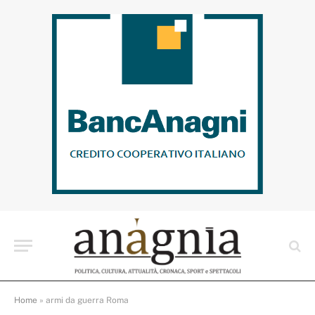
Home
»
armi da guerra Roma