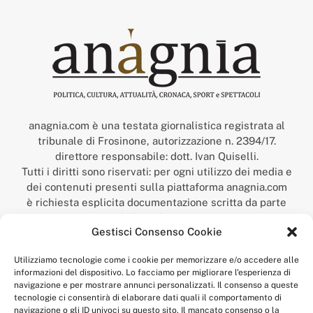
anagnia.com è una testata giornalistica registrata al
tribunale di Frosinone, autorizzazione n. 2394/17.
direttore responsabile: dott. Ivan Quiselli.
Tutti i diritti sono riservati: per ogni utilizzo dei media e
dei contenuti presenti sulla piattaforma anagnia.com
è richiesta esplicita documentazione scritta da parte
della redazione.
Gestisci Consenso Cookie
“Anagnia” è un marchio registrato presso l’Ufficio Italiano
Brevetti e Marchi del Ministero dello Sviluppo
Utilizziamo tecnologie come i cookie per memorizzare e/o accedere alle
Economico,
informazioni del dispositivo. Lo facciamo per migliorare l'esperienza di
num. registrazione: 302017000014044 del 9 febbraio 2017.
navigazione e per mostrare annunci personalizzati. Il consenso a queste
Per contatti:
redazione@anagnia.com
tecnologie ci consentirà di elaborare dati quali il comportamento di
navigazione o gli ID univoci su questo sito. Il mancato consenso o la