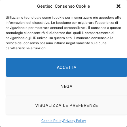
della redazione.
Gestisci Consenso Cookie
“Anagnia” è un marchio registrato presso l’Ufficio Italiano
Brevetti e Marchi del Ministero dello Sviluppo
Utilizziamo tecnologie come i cookie per memorizzare e/o accedere alle
Economico,
informazioni del dispositivo. Lo facciamo per migliorare l'esperienza di
num. registrazione: 302017000014044 del 9 febbraio 2017.
navigazione e per mostrare annunci personalizzati. Il consenso a queste
Per contatti:
redazione@anagnia.com
tecnologie ci consentirà di elaborare dati quali il comportamento di
navigazione o gli ID univoci su questo sito. Il mancato consenso o la
revoca del consenso possono influire negativamente su alcune
caratteristiche e funzioni.
ACCETTA
Facebook
Instagram
NEGA
PRIVACY POLICY
COOKIE POLICY
LINEA EDITORIALE
CODICE ETICO DI CONDOTTA
VISUALIZZA LE PREFERENZE
© 2026 Anagnia.
Cookie Policy
Privacy Policy