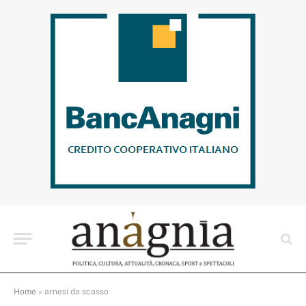
Home
»
arnesi da scasso