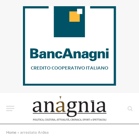
Home
»
arrestato Ardea