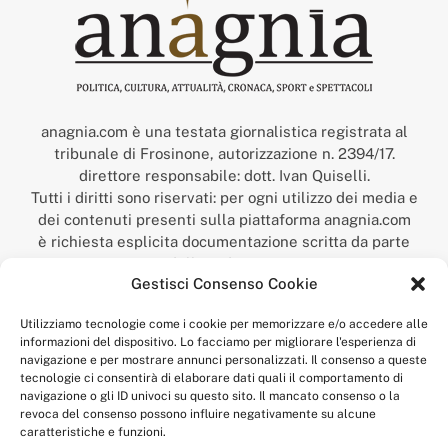
anagnia.com è una testata giornalistica registrata al
tribunale di Frosinone, autorizzazione n. 2394/17.
direttore responsabile: dott. Ivan Quiselli.
Tutti i diritti sono riservati: per ogni utilizzo dei media e
dei contenuti presenti sulla piattaforma anagnia.com
è richiesta esplicita documentazione scritta da parte
della redazione.
Gestisci Consenso Cookie
“Anagnia” è un marchio registrato presso l’Ufficio Italiano
Brevetti e Marchi del Ministero dello Sviluppo
Utilizziamo tecnologie come i cookie per memorizzare e/o accedere alle
Economico,
informazioni del dispositivo. Lo facciamo per migliorare l'esperienza di
num. registrazione: 302017000014044 del 9 febbraio 2017.
navigazione e per mostrare annunci personalizzati. Il consenso a queste
Per contatti:
redazione@anagnia.com
tecnologie ci consentirà di elaborare dati quali il comportamento di
navigazione o gli ID univoci su questo sito. Il mancato consenso o la
revoca del consenso possono influire negativamente su alcune
caratteristiche e funzioni.