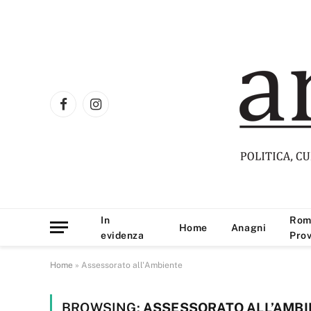
Facebook
Instagram
In
Rom
Home
Anagni
evidenza
Prov
Home
»
Assessorato all'Ambiente
BROWSING:
ASSESSORATO ALL’AMBI