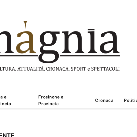
a e
Frosinone e
Cronaca
Politi
incia
Provincia
ENTE