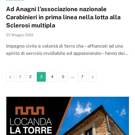
Ad Anagni l’associazione nazionale
Carabinieri in prima linea nella lotta alla
Sclerosi multipla
23 Maggio 2022
Impegno civile e volontà di ferro che – affiancati ad uno
spirito di servizio invidiabile ed appassionato – fanno dei…
Previous
…
Next
1
2
3
4
5
7