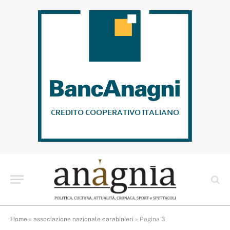
Home
»
associazione nazionale carabinieri
»
Pagina 3