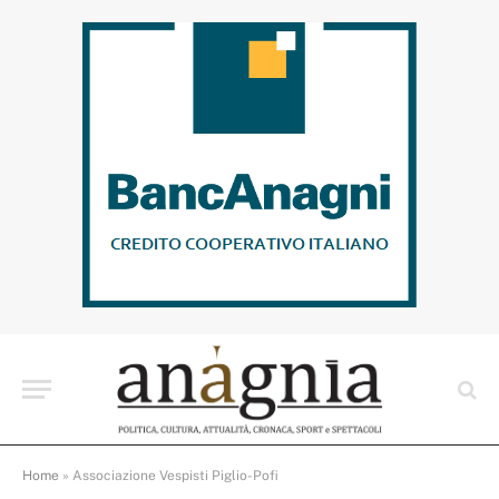
Home
»
Associazione Vespisti Piglio-Pofi