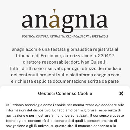
anagnia.com è una testata giornalistica registrata al
tribunale di Frosinone, autorizzazione n. 2394/17.
direttore responsabile: dott. Ivan Quiselli.
Tutti i diritti sono riservati: per ogni utilizzo dei media e
dei contenuti presenti sulla piattaforma anagnia.com
è richiesta esplicita documentazione scritta da parte
della redazione.
Gestisci Consenso Cookie
“Anagnia” è un marchio registrato presso l’Ufficio Italiano
Brevetti e Marchi del Ministero dello Sviluppo
Utilizziamo tecnologie come i cookie per memorizzare e/o accedere alle
Economico,
informazioni del dispositivo. Lo facciamo per migliorare l'esperienza di
num. registrazione: 302017000014044 del 9 febbraio 2017.
navigazione e per mostrare annunci personalizzati. Il consenso a queste
Per contatti:
redazione@anagnia.com
tecnologie ci consentirà di elaborare dati quali il comportamento di
navigazione o gli ID univoci su questo sito. Il mancato consenso o la