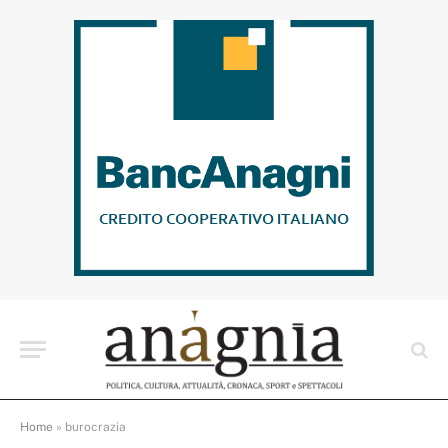
Home
»
burocrazia