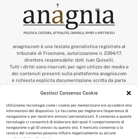
anagnia.com è una testata giornalistica registrata al
tribunale di Frosinone, autorizzazione n. 2394/17.
direttore responsabile: dott. Ivan Quiselli.
Tutti i diritti sono riservati: per ogni utilizzo dei media e
dei contenuti presenti sulla piattaforma anagnia.com
è richiesta esplicita documentazione scritta da parte
della redazione.
Gestisci Consenso Cookie
“Anagnia” è un marchio registrato presso l’Ufficio Italiano
Brevetti e Marchi del Ministero dello Sviluppo
Utilizziamo tecnologie come i cookie per memorizzare e/o accedere alle
Economico,
informazioni del dispositivo. Lo facciamo per migliorare l'esperienza di
num. registrazione: 302017000014044 del 9 febbraio 2017.
navigazione e per mostrare annunci personalizzati. Il consenso a queste
Per contatti:
redazione@anagnia.com
tecnologie ci consentirà di elaborare dati quali il comportamento di
navigazione o gli ID univoci su questo sito. Il mancato consenso o la
revoca del consenso possono influire negativamente su alcune