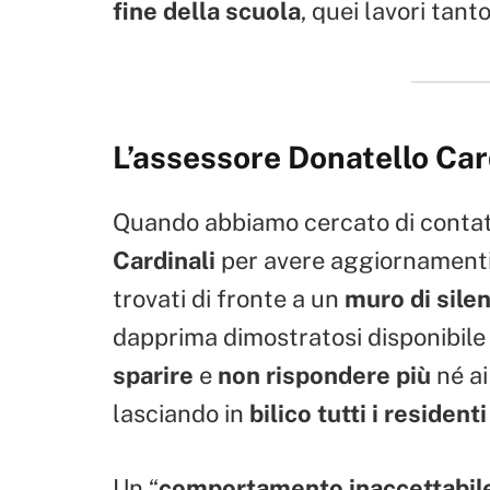
fine della scuola
, quei lavori tan
L’assessore Donatello Card
Quando abbiamo cercato di contatt
Cardinali
per avere aggiornamenti
trovati di fronte a un
muro di sile
dapprima dimostratosi disponibile 
sparire
e
non rispondere più
né a
lasciando in
bilico tutti i resident
Un “
comportamento inaccettabil