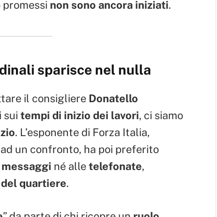
to promessi
non sono ancora iniziati
.
inali sparisce nel nulla
are il consigliere
Donatello
 sui
tempi di inizio dei lavori
, ci siamo
nzio
. L’esponente di Forza Italia,
ad un confronto, ha poi preferito
i
messaggi
né alle
telefonate
,
i del quartiere
.
e
” da parte di chi ricopre un
ruolo