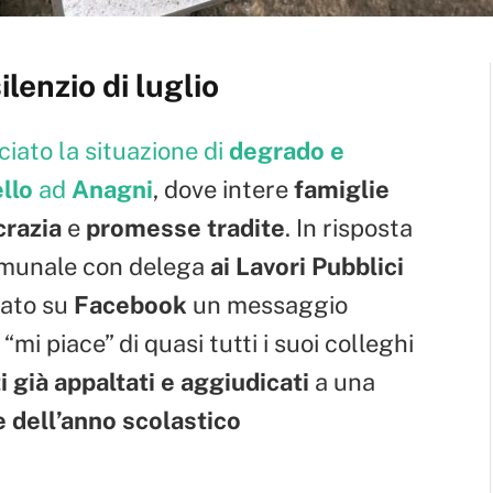
ilenzio di luglio
ato la situazione di
degrado e
llo
ad
Anagni
, dove intere
famiglie
crazia
e
promesse tradite
. In risposta
comunale con delega
ai Lavori Pubblici
cato su
Facebook
un messaggio
“mi piace” di quasi tutti i suoi colleghi
i già appaltati e aggiudicati
a una
e dell’anno scolastico