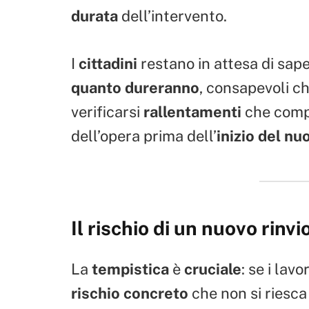
durata
dell’intervento.
I
cittadini
restano in attesa di sap
quanto dureranno
, consapevoli c
verificarsi
rallentamenti
che comp
dell’opera prima dell’
inizio del n
Il rischio di un nuovo rinvi
La
tempistica
è
cruciale
: se i lav
rischio concreto
che non si riesca