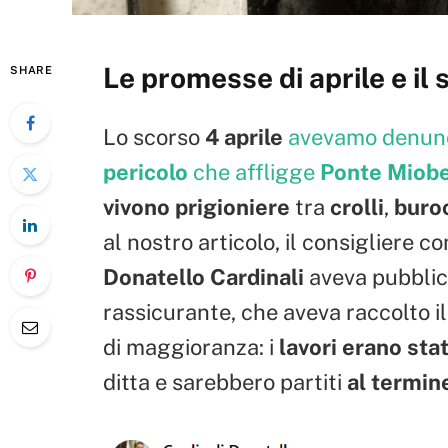
Le promesse di aprile e il s
SHARE
Lo scorso
4 aprile
avevamo denunci
pericolo
che affligge
Ponte Miobe
vivono prigioniere
tra
crolli
,
buro
al nostro articolo, il consigliere 
Donatello Cardinali
aveva pubbli
rassicurante, che aveva raccolto il 
di maggioranza: i
lavori erano stat
ditta e sarebbero partiti
al termin