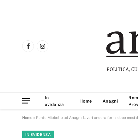
Facebook
Instagram
In
Rom
Home
Anagni
evidenza
Prov
Home
»
Ponte Miobello ad Anagni: lavori ancora fermi dopo mesi d
IN EVIDENZA