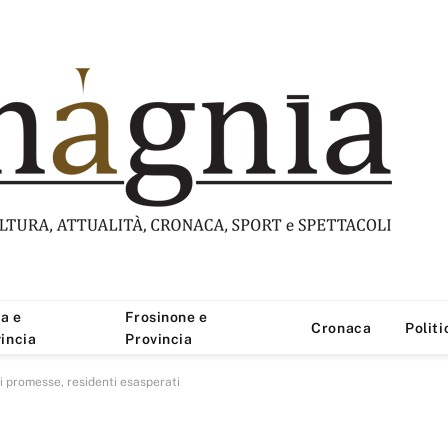
a e
Frosinone e
Cronaca
Politi
incia
Provincia
i promesse, residenti esasperati