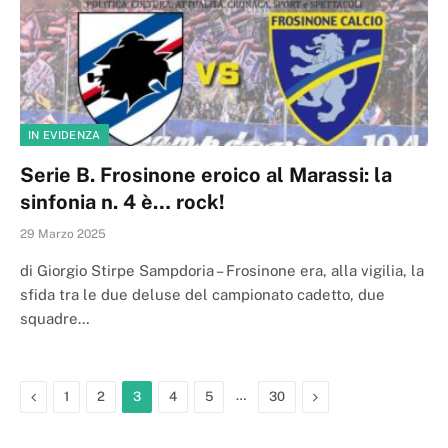
IN EVIDENZA
Serie B. Frosinone eroico al Marassi: la
sinfonia n. 4 è… rock!
29 Marzo 2025
di Giorgio Stirpe Sampdoria – Frosinone era, alla vigilia, la
sfida tra le due deluse del campionato cadetto, due
squadre…
Previous
…
Next
1
2
3
4
5
30