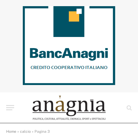
Home
»
calcio
»
Pagina 3