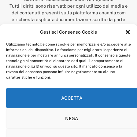
Tutti i diritti sono riservati: per ogni utilizzo dei media e
dei contenuti presenti sulla piattaforma anagnia.com
è richiesta esplicita documentazione scritta da parte
della redazione.
Gestisci Consenso Cookie
“Anagnia” è un marchio registrato presso l’Ufficio Italiano
Brevetti e Marchi del Ministero dello Sviluppo
Utilizziamo tecnologie come i cookie per memorizzare e/o accedere alle
Economico,
informazioni del dispositivo. Lo facciamo per migliorare l'esperienza di
num. registrazione: 302017000014044 del 9 febbraio 2017.
navigazione e per mostrare annunci personalizzati. Il consenso a queste
Per contatti:
redazione@anagnia.com
tecnologie ci consentirà di elaborare dati quali il comportamento di
navigazione o gli ID univoci su questo sito. Il mancato consenso o la
revoca del consenso possono influire negativamente su alcune
caratteristiche e funzioni.
ACCETTA
Facebook
Instagram
NEGA
PRIVACY POLICY
COOKIE POLICY
LINEA EDITORIALE
CODICE ETICO DI CONDOTTA