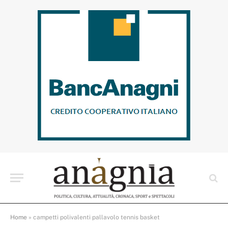
Home
»
campetti polivalenti pallavolo tennis basket