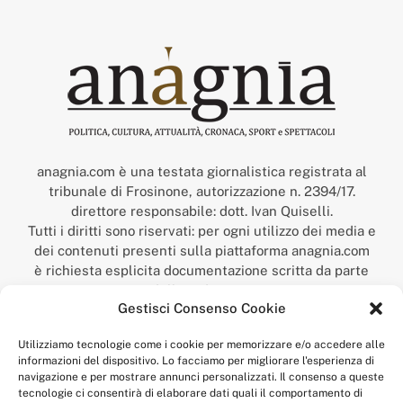
anagnia.com è una testata giornalistica registrata al
tribunale di Frosinone, autorizzazione n. 2394/17.
direttore responsabile: dott. Ivan Quiselli.
Tutti i diritti sono riservati: per ogni utilizzo dei media e
dei contenuti presenti sulla piattaforma anagnia.com
è richiesta esplicita documentazione scritta da parte
della redazione.
Gestisci Consenso Cookie
“Anagnia” è un marchio registrato presso l’Ufficio Italiano
Brevetti e Marchi del Ministero dello Sviluppo
Utilizziamo tecnologie come i cookie per memorizzare e/o accedere alle
Economico,
informazioni del dispositivo. Lo facciamo per migliorare l'esperienza di
num. registrazione: 302017000014044 del 9 febbraio 2017.
navigazione e per mostrare annunci personalizzati. Il consenso a queste
Per contatti:
redazione@anagnia.com
tecnologie ci consentirà di elaborare dati quali il comportamento di