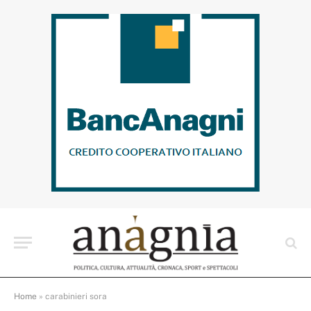
Home
»
carabinieri sora