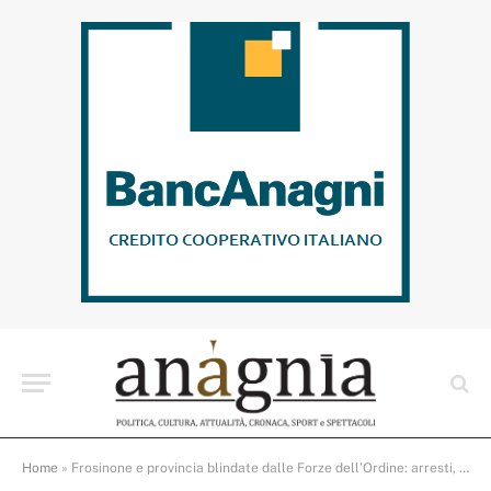
Home
»
Frosinone e provincia blindate dalle Forze dell’Ordine: arresti, denunce e sequestri di droga in un weekend di controlli straordinari