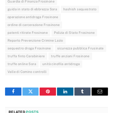
Guardia di Finanza Frosinone
guida in stato di ebbrezza Sora
hashish sequestrato
operazione antidroga Frosinone
ordine di carcerazione Frosinone
patenti ritirate Frosinone
Polizia di Stato Frosinone
Reparto Prevenzione Crimine Lazio
sequestro droga Frosinone
sicurezza pubblica Frusinate
truffa finto Carabiniere
truffe anziani Frosinone
truffe online Sora
unità cinofila antidroga
Valle di Comino controlli
Facebook
Twitter
Pinterest
LinkedIn
Tumblr
Email
RELATED
POSTS