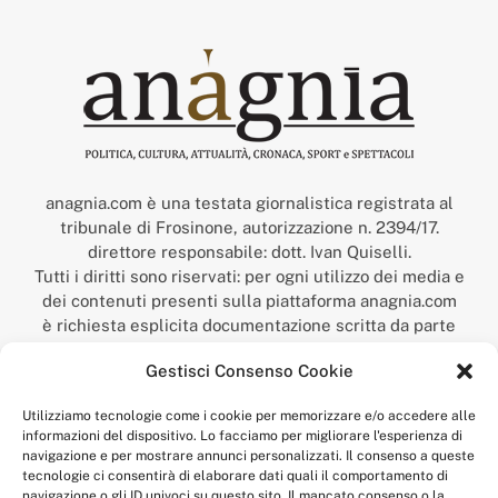
anagnia.com è una testata giornalistica registrata al
tribunale di Frosinone, autorizzazione n. 2394/17.
direttore responsabile: dott. Ivan Quiselli.
Tutti i diritti sono riservati: per ogni utilizzo dei media e
dei contenuti presenti sulla piattaforma anagnia.com
è richiesta esplicita documentazione scritta da parte
della redazione.
Gestisci Consenso Cookie
“Anagnia” è un marchio registrato presso l’Ufficio Italiano
Brevetti e Marchi del Ministero dello Sviluppo
Utilizziamo tecnologie come i cookie per memorizzare e/o accedere alle
Economico,
informazioni del dispositivo. Lo facciamo per migliorare l'esperienza di
num. registrazione: 302017000014044 del 9 febbraio 2017.
navigazione e per mostrare annunci personalizzati. Il consenso a queste
Per contatti:
redazione@anagnia.com
tecnologie ci consentirà di elaborare dati quali il comportamento di
navigazione o gli ID univoci su questo sito. Il mancato consenso o la