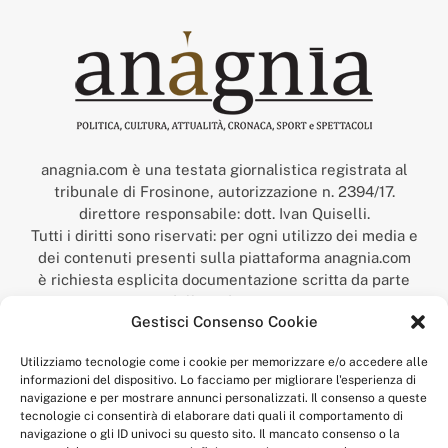
anagnia.com è una testata giornalistica registrata al
tribunale di Frosinone, autorizzazione n. 2394/17.
direttore responsabile: dott. Ivan Quiselli.
Tutti i diritti sono riservati: per ogni utilizzo dei media e
dei contenuti presenti sulla piattaforma anagnia.com
è richiesta esplicita documentazione scritta da parte
della redazione.
Gestisci Consenso Cookie
“Anagnia” è un marchio registrato presso l’Ufficio Italiano
Brevetti e Marchi del Ministero dello Sviluppo
Utilizziamo tecnologie come i cookie per memorizzare e/o accedere alle
Economico,
informazioni del dispositivo. Lo facciamo per migliorare l'esperienza di
num. registrazione: 302017000014044 del 9 febbraio 2017.
navigazione e per mostrare annunci personalizzati. Il consenso a queste
Per contatti:
redazione@anagnia.com
tecnologie ci consentirà di elaborare dati quali il comportamento di
navigazione o gli ID univoci su questo sito. Il mancato consenso o la